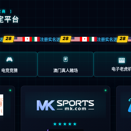
关于我们
应用领域
产品中心
服务支持
新闻资讯
投资者
杭州bb平台体育艾弗森股份有限公司”名义进
发布日期：2025-02-25
浏览次数：0次