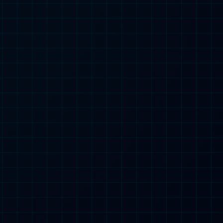
司下属分、子公司，以下简称“我司”）的名义发出面试邀
并郑重声明如下：
通过私人邮箱发布信息或联络求职者的情形；
利；
直接点击或下载，切勿相信来历不明的信息，并注意个人