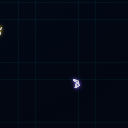
杭州bb平台体育艾弗森股份有限公司
人力资源部、法务部
2025年2月25日
投资者关系
加入bb平台体育艾弗森
关注我们
信息披露
扫一扫，立即关注
财报关注